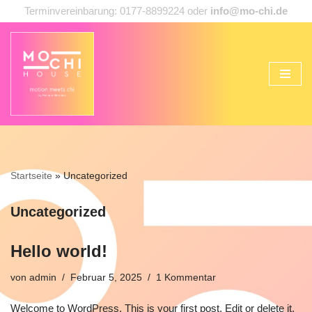
Terminvereinbarung: 0177-8899224 oder
info@mo-chi.de
Zum
Inhalt
springen
Startseite
»
Uncategorized
Uncategorized
Hello world!
von
admin
Februar 5, 2025
1 Kommentar
Welcome to WordPress. This is your first post. Edit or delete it,