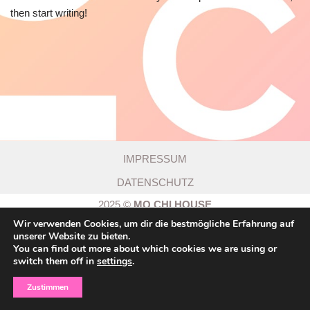
then start writing!
IMPRESSUM
DATENSCHUTZ
2025 ©
MO CHI HOUSE
motion meets chi
Wir verwenden Cookies, um dir die bestmögliche Erfahrung auf
unserer Website zu bieten.
by Melanie Hennies
You can find out more about which cookies we are using or
Dünner Kirchweg 13 | 32257 Bünde
switch them off in
settings
.
info@mo-chi.de
Zustimmen
Neve
| Präsentiert von
WordPress